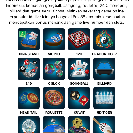
Indonesia, kemudian gongball, samgong, roulette, 24D, monopoli,
billiard dan game seru lainnya. Mainkan sekarang game online
terpopuler idnlive lainnya hanya di Bola88 dan raih kesempatan
mendapatkan bonus menarik dari game live number dan slots.
IDN4 STAND
NIU NIU
12D
DRAGON TIGER
24D
OGLOK
GONG BALL
BILLIARD
HEAD TAIL
ROULETTE
SUWIT
5D TIGER