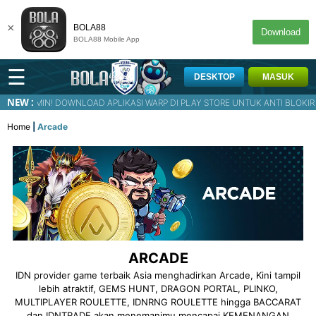
×
BOLA88
Download
BOLA88 Mobile App
☰
DESKTOP
MASUK
NEW :
IN! DOWNLOAD APLIKASI WARP DI PLAY STORE UNTUK ANTI BLOKIR LINK | Bonus Fre
Home
Arcade
ARCADE
IDN provider game terbaik Asia menghadirkan Arcade, Kini tampil
lebih atraktif, GEMS HUNT, DRAGON PORTAL, PLINKO,
MULTIPLAYER ROULETTE, IDNRNG ROULETTE hingga BACCARAT
dan IDNTRADE akan menemanimu mencapai KEMENANGAN