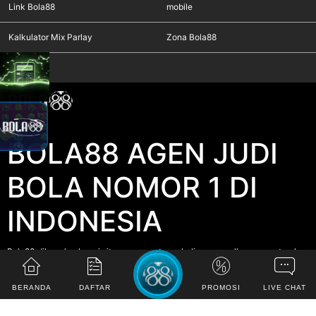
Link Bola88
mobile
Kalkulator Mix Parlay
Zona Bola88
Anti Blokir
BOLA88 AGEN JUDI
BOLA NOMOR 1 DI
INDONESIA
Bola88
dikenal sebagai situs yang pertama kali mengenalkan game taruhan
sportbook online di Indonesia. Sebagai situs yang mempopulerkan taruhan
game sport online, Bola88 berkomitmen memberikan pelayanan maksimal
BERANDA
DAFTAR
PROMOSI
LIVE CHAT
berkualitas untuk setiap member. Bola88 tidak hanya menyajikan permainan
sportbook, ada juga game Poker, Live Casino, Idnlive, Slots, E-sports,
Bolatangkas, Togel, Tembak ikan. Bola88 merupakan situs resmi taruhan